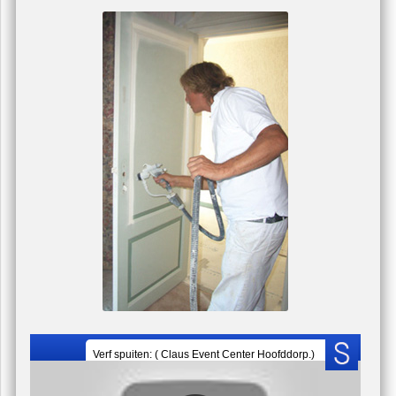
Schildersbedrijf schilder Red Sun
U zit nu hier:
home
/
diensten
/
one-day-makeover
One Day MakeOver