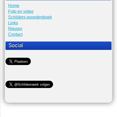
Kwasten verzorgen en bewaren
Vraag: Hoe kan ik het beste kwasten schoonmaken en
bewaren? Antwoord S...
Hoelang mag schildersplakband blijven zitten
Vraag: Hoelang mag schilderplakband (tape) blijven zitten?
Antwoord: Papier plakband of sc...
Schildersbedrijf Baarn
Home
Foto en video
Schilders woordenboek
Links
Nieuws
Contact
Social