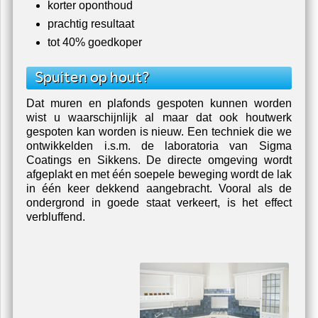
Schildersbedrijf vanAmsterdam
Een service van schildersbedrijf Van Amsterdam.
Ook bedrijfs- en winkelpanden kunnen er in korte tijd
weer als nieuw uit zien. Voordelen:
korter oponthoud
prachtig resultaat
tot 40% goedkoper
Spuiten op hout?
Dat muren en plafonds gespoten kunnen worden
wist u waarschijnlijk al maar dat ook houtwerk
gespoten kan worden is nieuw. Een techniek die we
ontwikkelden i.s.m. de laboratoria van Sigma
Coatings en Sikkens. De directe omgeving wordt
afgeplakt en met één soepele beweging wordt de lak
in één keer dekkend aangebracht. Vooral als de