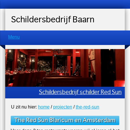
Schildersbedrijf Baarn
Menu
Schildersbedrijf schilder Red Sun
U zit nu hier:
home
/
projecten
/
the-red-sun
The Red Sun Blaricum en Amsterdam