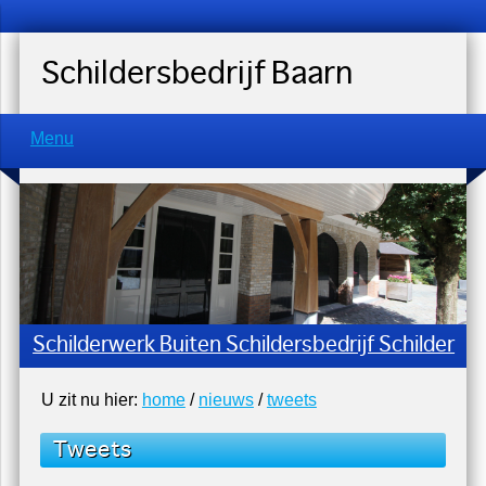
Schildersbedrijf Baarn
Menu
Schilderwerk Buiten Schildersbedrijf Schilder
U zit nu hier:
home
/
nieuws
/
tweets
Tweets