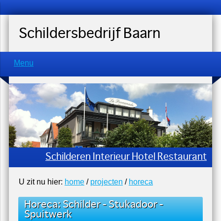
Schildersbedrijf Baarn
Menu
Schilderen Interieur Hotel Restaurant
U zit nu hier:
home
/
projecten
/
horeca
Horeca
:
Schilder
-
Stukadoor
-
Spuitwerk