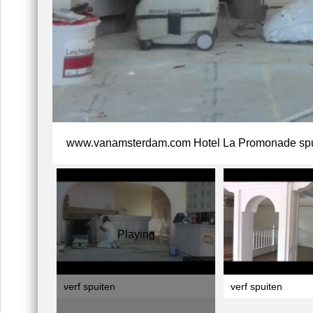
www.vanamsterdam.com Hotel La Promonade spu
Playing
03:30
verf spuiten
verf spuiten