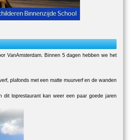
n Trap - wanden en Plafonds
 door VanAmsterdam. Binnen 5 dagen hebben we het
verf, plafonds met een matte muurverf en de wanden
n dit toprestaurant kan weer een paar goede jaren