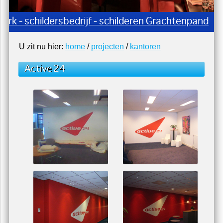
erk - schildersbedrijf - schilderen Grachtenpand
U zit nu hier:
home
/
projecten
/
kantoren
Active 24